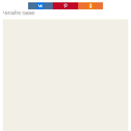
Читайте также
Мифические птицы. В мифологии разных стран большое
место занимают образы птиц.
Машина сбила людей на пешеходном переходе в Омске,