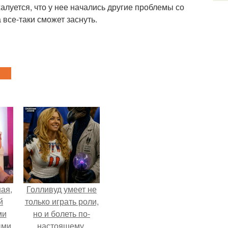
алуется, что у нее начались другие проблемы со
все-таки сможет заснуть.
ая,
Голливуд умеет не
й
только играть роли,
ми
но и болеть по-
ыми
настоящему.