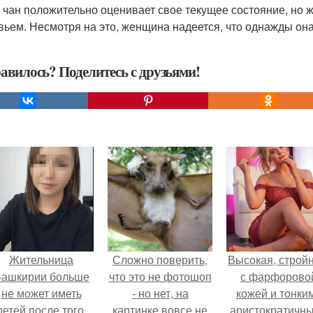
 чан положительно оценивает свое текущее состояние, но ж
вьем. Несмотря на это, женщина надеется, что однажды она 
авилось? Поделитесь с друзьями!
Жительница
Сложно поверить,
Высокая, стройн
ашкирии больше
что это не фотошоп
с фарфорово
не может иметь
- но нет, на
кожей и тонки
детей после того,
картинке вовсе не
аристократичн