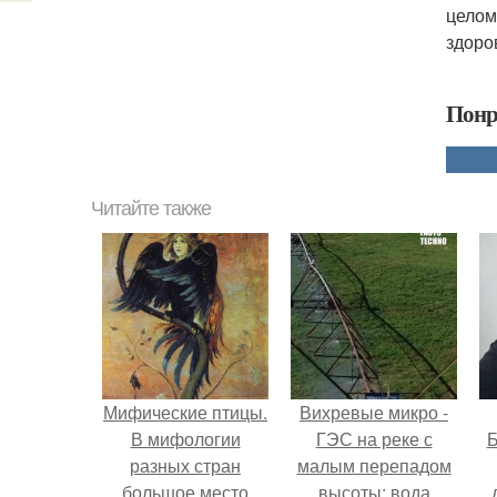
целом
здоро
Понр
Читайте также
Мифические птицы.
Вихревые микро -
В мифологии
ГЭС на реке с
Б
разных стран
малым перепадом
большое место
высоты: вода