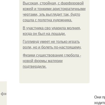
Высокая, стройная, с фарфоровой
кожей и тонкими аристократичными
чертами, эль выглядит так, будто
сошла с полотна художника.
В участника сво ударила молния,
когда он был на лошади.
Голливуд умеет не только играть
роли, но и болеть по-настоящему.
Физики существование глюбола -
новой формы материи
подтвердили.
⇦
Они п
ходит