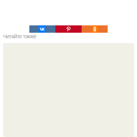
Читайте также
Девочка Раса. Жила - была девочка раса.