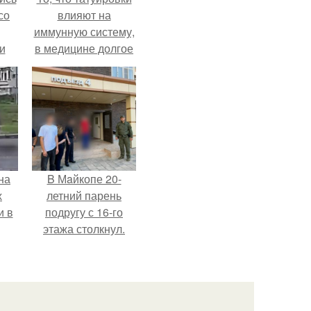
со
влияют на
иммунную систему,
и
в медицине долгое
всё
время
рассматривалось
о
лишь как гипотеза.
ган
на
B Мaйкопе 20-
х
летний парень
и в
подругу с 16-го
этажа столкнул.
.