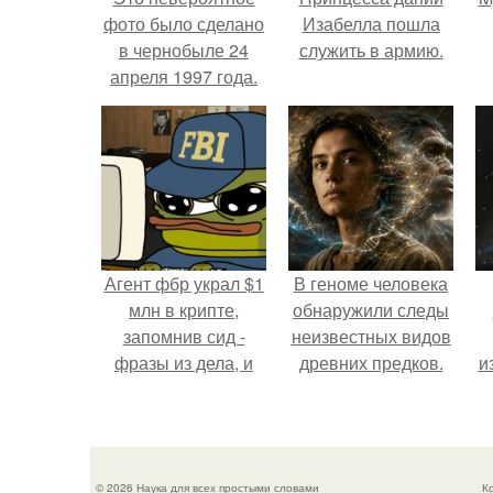
фото было сделано
Изабелла пошла
в чернобыле 24
служить в армию.
апреля 1997 года.
Агент фбр украл $1
В геноме человека
млн в крипте,
обнаружили следы
запомнив сид -
неизвестных видов
фразы из дела, и
древних предков.
и
советовался с
Chatgpt, как их
потратить.
© 2026 Наука для всех простыми словами
К