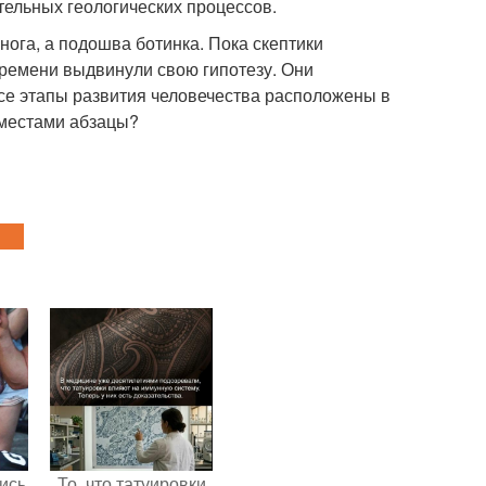
ительных геологических процессов.
 нога, а подошва ботинка. Пока скептики
времени выдвинули свою гипотезу. Они
все этапы развития человечества расположены в
 местами абзацы?
ись
То, что татуировки