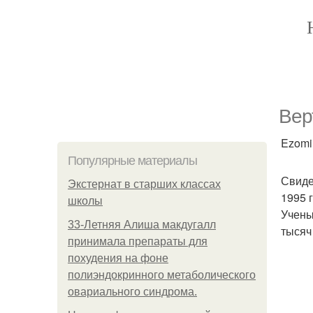
Вер
Ezomir
Популярные материалы
Свиде
Экстернат в старших классах
1995 
школы
Учены
33-Летняя Алиша макдугалл
тысяч
принимала препараты для
похудения на фоне
полиэндокринного метаболического
овариального синдрома.