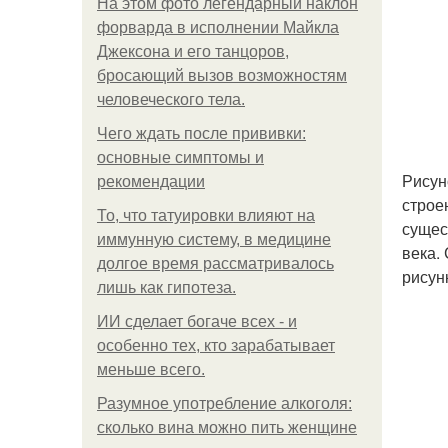
На этом фото легендарный наклон
форварда в исполнении Майкла
Джексона и его танцоров,
бросающий вызов возможностям
человеческого тела.
Чего ждать после прививки:
основные симптомы и
Рисун
рекомендации
строе
То, что татуировки влияют на
сущес
иммунную систему, в медицине
века.
долгое время рассматривалось
рисун
лишь как гипотеза.
ИИ сделает богаче всех - и
особенно тех, кто зарабатывает
меньше всего.
Разумное употребление алкоголя:
сколько вина можно пить женщине