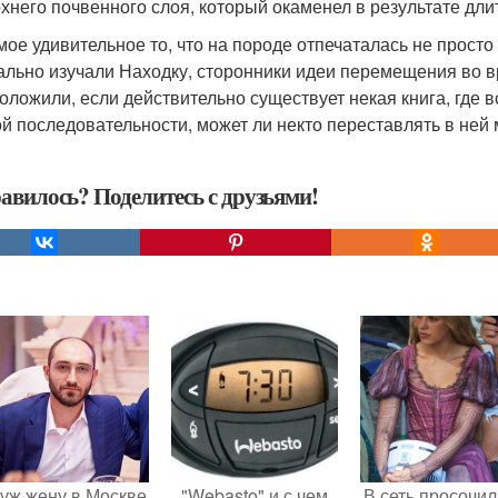
рхнего почвенного слоя, который окаменел в результате дл
мое удивительное то, что на породе отпечаталась не просто
ально изучали Находку, сторонники идеи перемещения во 
оложили, если действительно существует некая книга, где 
ой последовательности, может ли некто переставлять в ней
авилось? Поделитесь с друзьями!
уж жену в Москве
"Webasto" и с чем
В сеть просочил