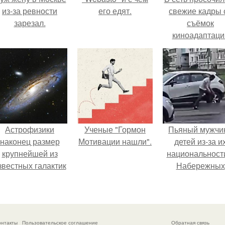
из-за ревности
его едят.
свежие кадры 
зарезал.
съёмок
киноадаптаци
"Рапунцель", и 
внимание
моментальн
оказалось
приковано к Ти
крофт.
Астрофизики
Ученые "Гормон
Пьяный мужчи
наконец размер
Мотивации нашли".
детей из-за и
крупнейшей из
национальност
звестных галактик
Набережных
измерили.
челнах избил
онтакты
Пользовательское соглашение
Обратная связь