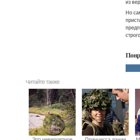
из ве
Но са
прист
предп
строг
Понр
Читайте также
Это невероятное
Принцесса дании
M