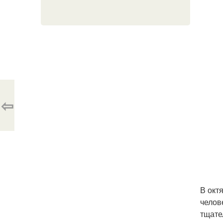
⇦
В окт
челов
тщате