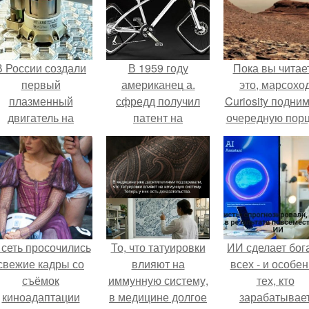
В России создали
В 1959 году
Пока вы читае
первый
американец а.
это, марсохо
плазменный
сфредд получил
Curiosity подни
двигатель на
патент на
очередную пор
криптоне.
квадратное колесо.
красной пыли. 
 сеть просочились
То, что татуировки
ИИ сделает бог
свежие кадры со
влияют на
всех - и особе
съёмок
иммунную систему,
тех, кто
киноадаптации
в медицине долгое
зарабатывае