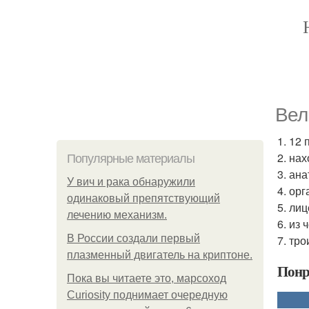
Вел
1. 12
2. на
Популярные материалы
3. ан
У вич и рака обнаружили
4. ор
одинаковый препятствующий
5. ли
лечению механизм.
6. из 
В России создали первый
7. тр
плазменный двигатель на криптоне.
Понр
Пока вы читаете это, марсоход
Curiosity поднимает очередную