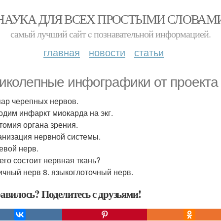
НАУКА ДЛЯ ВСЕХ ПРОСТЫМИ СЛОВАМ
самый лучший сайт c познавательной информацией.
главная
новости
статьи
иколепные инфографики от проекта 
 пар черепных нервов.
ходим инфаркт миокарда на экг.
атомия органа зрения.
ганизация нервной системы.
цевой нерв.
чего состоит нервная ткань?
оичный нерв 8. языкоглоточный нерв.
авилось? Поделитесь с друзьями!