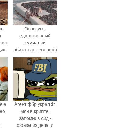
те
Опоссум -
д
единственный
мает
сумчатый
цию
обитатель северной
6.
америки.
аче
Агент фбр украл $1
нно
млн в крипте,
запомнив сид -
т
фразы из дела, и