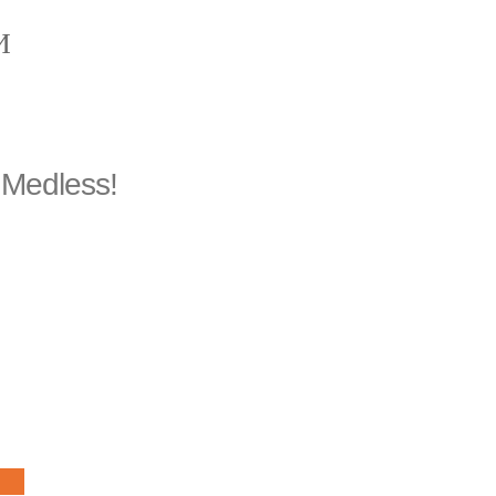
И
Medless!