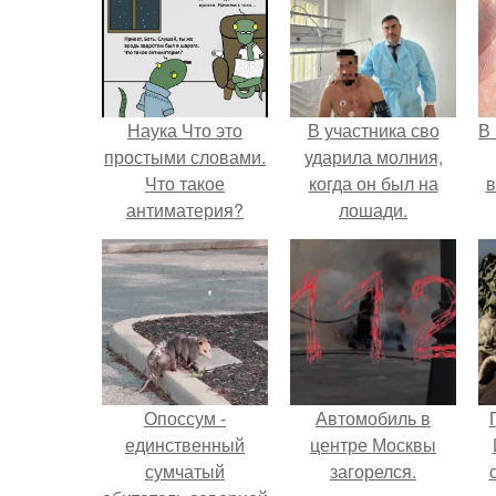
Наука Что это
В участника сво
В
простыми словами.
ударила молния,
Что такое
когда он был на
в
антиматерия?
лошади.
Опоссум -
Автомобиль в
единственный
центре Москвы
сумчатый
загорелся.