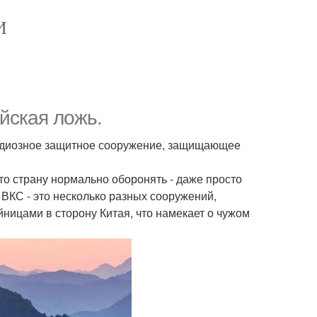
И
айская ложь.
андиозное защитное сооружение, защищающее
что страну нормально оборонять - даже просто
к ВКС - это несколько разных сооружений,
йницами в сторону Китая, что намекает о чужом