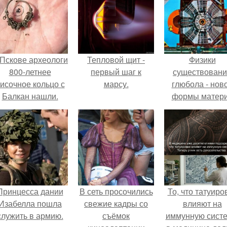
 Пскове археологи
Тепловой щит -
Физики
800-летнее
первый шаг к
существован
исочное кольцо с
марсу.
глюбола - нов
Балкан нашли.
формы матер
подтвердили
Принцесса дании
В сеть просочились
То, что татуиро
Изабелла пошла
свежие кадры со
влияют на
служить в армию.
съёмок
иммунную систе