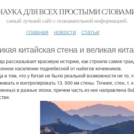
НАУКА ДЛЯ ВСЕХ ПРОСТЫМИ СЛОВАМ
самый лучший сайт c познавательной информацией.
главная
новости
статьи
икая китайская стена и великая кит
да рассказывает красивую историю, как строили самое гр
онное население поднебесной от набегов кочевников.
а в том, что у Китая не было реальной возможности не то, 
живать и контролировать 13. 000 км стены. Точнее, стен, т. 
оенных в разные эпохи, причем часть из них направлена бо
стве.