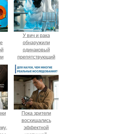
У вич и рака
ие
обнаружили
ой
одинаковый
ии
препятствующий
.
лечению механизм.
вки
Пока зрители
восхищались
му,
эффектной