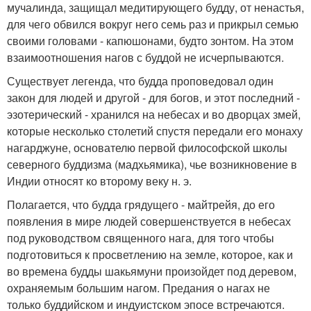
мучалинда, защищал медитирующего будду, от ненастья,
для чего обвился вокруг него семь раз и прикрыл семью
своими головами - капюшонами, будто зонтом. На этом
взаимоотношения нагов с буддой не исчерпываются.
Существует легенда, что будда проповедовал один
закон для людей и другой - для богов, и этот последний -
эзотерический - хранился на небесах и во дворцах змей,
которые несколько столетий спустя передали его монаху
нагарджуне, основателю первой философской школы
северного буддизма (мадхьямика), чье возникновение в
Индии относят ко второму веку н. э.
Полагается, что будда грядущего - майтрейя, до его
появления в мире людей совершенствуется в небесах
под руководством священного нага, для того чтобы
подготовиться к просветлению на земле, которое, как и
во времена будды шакьямуни произойдет под деревом,
охраняемым большим нагом. Предания о нагах не
только буддийском и индуистском эпосе встречаются.