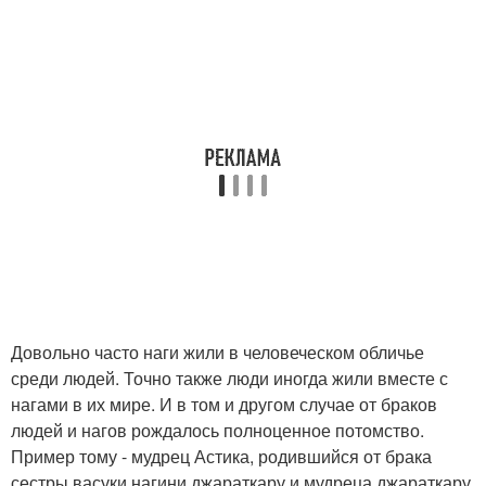
Довольно часто наги жили в человеческом обличье
среди людей. Точно также люди иногда жили вместе с
нагами в их мире. И в том и другом случае от браков
людей и нагов рождалось полноценное потомство.
Пример тому - мудрец Астика, родившийся от брака
сестры васуки нагини джараткару и мудреца джараткару