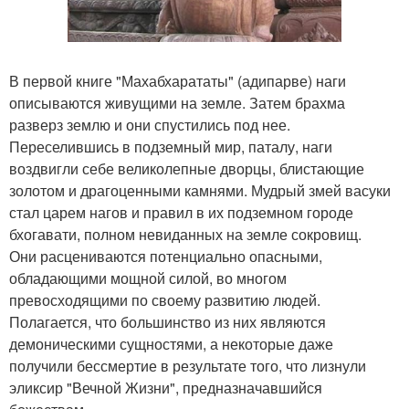
В первой книге "Махабхарататы" (адипарве) наги
описываются живущими на земле. Затем брахма
разверз землю и они спустились под нее.
Переселившись в подземный мир, паталу, наги
воздвигли себе великолепные дворцы, блистающие
золотом и драгоценными камнями. Мудрый змей васуки
стал царем нагов и правил в их подземном городе
бхогавати, полном невиданных на земле сокровищ.
Они расцениваются потенциально опасными,
обладающими мощной силой, во многом
превосходящими по своему развитию людей.
Полагается, что большинство из них являются
демоническими сущностями, а некоторые даже
получили бессмертие в результате того, что лизнули
эликсир "Вечной Жизни", предназначавшийся