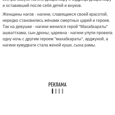
и оставивший после себя детей и внуков.
Женщины нагов - нагини, славящиеся своей красотой,
нередко становились жёнами смертных царей и героев.
Так на девушке - нагини женился герой "Махабхараты"
ашваттхама, сын дроны; царевна - нагини улупи провела
одну ночь с другим героем "махабхараты", арджуной, а
нагини кумудвати стала женой куши, сына рамы.