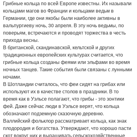
Грибные кольца по всей Европе известны. Их называли
кольцами магов во Франции и кольцами ведьм в
Германии, где они якобы были наиболее активны в
вальпургиеву ночь, 30 апреля. В эту ночь ведьмы, по
поверьям, встречаются и проводят торжества в честь
прихода весны.
В британской, скандинавской, кельтской и других
традиционных европейских культурах считается, что
грибные кольца созданы феями или эльфами во время
ночных танцев. Такие события были связаны с лунными
ночами.
В Шотландии считалось, что феи сидят на грибах или
используют их в качестве столов в праздники. В то
время как в Уэльсе полагают, что грибы - это зонтики
фей. Даже сейчас люди в Уэльсе верят, что кольца
обозначают подземную сказочную деревню.
Валлийский фольклор рассматривает кольца, как знак
плодородия и богатства. Утверждают, что хорошо пасти
скот вокруг них и выращивать сельскохозяйственные