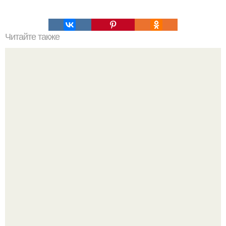
Читайте также
Армейский тест на психику. Армейский психологический
тест.