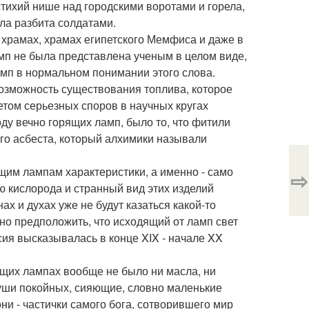
стихий нише над городскими воротами и горела,
ыла разбита солдатами.
храмах, храмах египетского Мемфиса и даже в
амп не была представлена ученым в целом виде,
ламп в нормальном понимании этого слова.
Возможность существования топлива, которое
етом серьезных споров в научных кругах
ду вечно горящих ламп, было то, что фитили
го асбеста, который алхимики называли
щим лампам характеристики, а именно - само
⇨
ю кислорода и странный вид этих изделий
ах и духах уже не будут казаться какой-то
но предположить, что исходящий от ламп свет
сия высказывалась в конце XIX - начале XX
рящих лампах вообще не было ни масла, ни
души покойных, сияющие, словно маленькие
они - частички самого бога, сотворившего мир