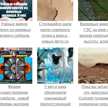
Учёные живую
Струящийся шелк
Вихревые микр
летку из неживых
около северного
ГЭС на реке 
молекул собрали.
полюса марса -
малым перепа
новые фото со
высоты: вод
спутника.
закручивается
бетонной камер
вращает
вертикальну
турбину.
Физики
У вич и рака
Пока вы читае
существование
обнаружили
это, марсохо
глюбола - новой
одинаковый
Curiosity подни
формы материи
препятствующий
очередную пор