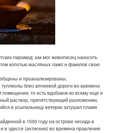
етских пирамид: как мог живописец наносить
 этом копотью масляных ламп и факелов свою
бобщены и проанализированы.
 туллиолы близ аппиевой дороги во времена
м помещении, то есть вдобавок ко всему еще и
ачный раствор, препятствующий разложению,
ийся в усыпальницу ветерок затушил пламя
йденной в 1500 году на острове несида в
и в эдессе (антиохии) во времена правления