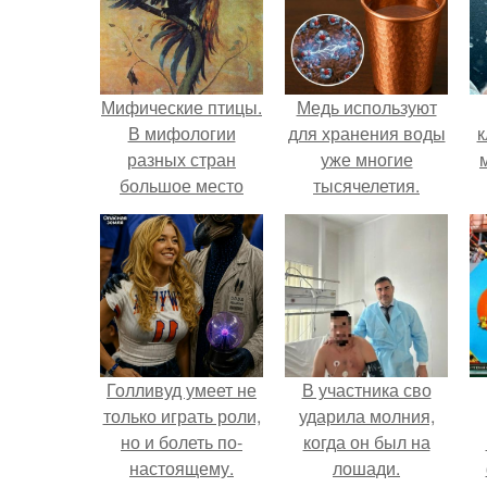
Мифические птицы.
Медь используют
В мифологии
для хранения воды
к
разных стран
уже многие
большое место
тысячелетия.
занимают образы
птиц.
Голливуд умеет не
В участника сво
только играть роли,
ударила молния,
но и болеть по-
когда он был на
настоящему.
лошади.