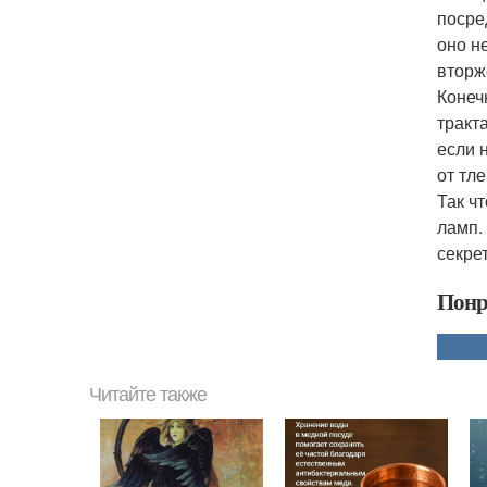
посре
оно н
вторж
Конеч
тракт
если 
от тле
Так ч
ламп. 
секре
Понр
Читайте также