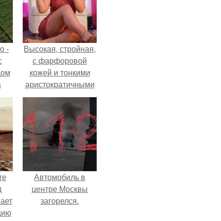
о -
Высокая, стройная,
с
с фарфоровой
дом
кожей и тонкими
а
аристократичными
 в
чертами, эль
е и
выглядит так, будто
сошла с полотна
ю
художника.
те
Автомобиль в
д
центре Москвы
мает
загорелся.
цию