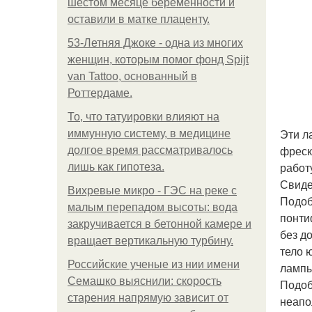
шестом месяце беременности и
оставили в матке плаценту.
53-Летняя Джоке - одна из многих
женщин, которым помог фонд Spijt
van Tattoo, основанный в
Роттердаме.
То, что татуировки влияют на
Эти л
иммунную систему, в медицине
фреск
долгое время рассматривалось
работ
лишь как гипотеза.
Свиде
Вихревые микро - ГЭС на реке с
Подоб
малым перепадом высоты: вода
понти
закручивается в бетонной камере и
без д
вращает вертикальную турбину.
тело 
Российские ученые из нии имени
лампы
Семашко выяснили: скорость
Подоб
старения напрямую зависит от
неапо