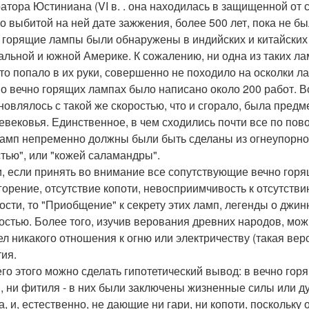
атора Юстиниана (VI в. . она находилась в защищенной от 
по выбитой на ней дате зажжения, более 500 лет, пока не б
 горящие лампы были обнаружены в индийских и китайских 
альной и южной Америке. К сожалению, ни одна из таких л
 что попало в их руки, совершенно не походило на осколки 
 о вечно горящих лампах было написано около 200 работ. 
новлялось с такой же скоростью, что и сгорало, была предм
евековья. Единственное, в чем сходились почти все по пово
ламп непременно должны были быть сделаны из огнеупорно
тью", или "кожей саламандры".
и, если принять во внимание все сопутствующие вечно горя
горение, отсутствие копоти, невосприимчивость к отсутстви
ости, то "Приобщение" к секрету этих ламп, легенды о джинн
остью. Более того, изучив верования древних народов, мож
ел никакого отношения к огню или электричеству (такая вер
тия.
его этого можно сделать гипотетический вывод: в вечно го
, ни фитиля - в них были заключены жизненные силы или 
а, и, естественно, не дающие ни гари, ни копоти, поскольку 