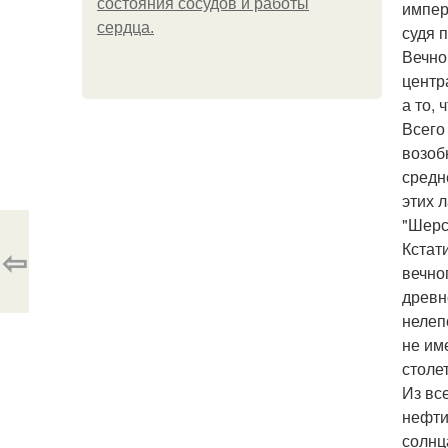
состояния сосудов и работы
импер
сердца.
судя 
Вечно
центр
а то,
Всего
возоб
средн
этих 
"Шерс
Кстат
⇦
вечно
древн
нелеп
не им
столе
Из вс
нефти
солнц