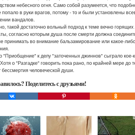
дством небесного огня. Само собой разумеется, что подоб
е попало в руки врагов, потому - то и были установлены в
ении вандалов.
но, такой достаточно вольный подход к теме вечно горящих
аты, согласно которым душа после смерти должна соединитьс
не принимать во внимание бальзамирование или какое-либо
ния.
то "Приобщение" к делу "заточенных джиннов" сыграло кое-
Хотя о "Разгадке" говорить пока рано, по крайней мере до те
т бессмертия человеческой души.
авилось? Поделитесь с друзьями!