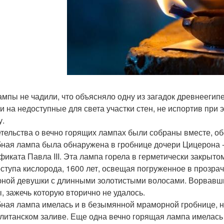
ампы не чадили, что объясняло одну из загадок древнеегип
и на недоступные для света участки стен, не испортив при
у.
тельства о вечно горящих лампах были собраны вместе, о
ная лампа была обнаружена в гробнице дочери Цицерона -
фиката Павла III. Эта лампа горела в герметически закрыто
оступа кислорода, 1600 лет, освещая погруженное в прозр
юной девушки с длинными золотистыми волосами. Ворвавш
, зажечь которую вторично не удалось.
ная лампа имелась и в безымянной мраморной гробнице, на
литанском заливе. Еще одна вечно горящая лампа имелась 