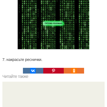
7. накрасьте реснички.
Читайте также