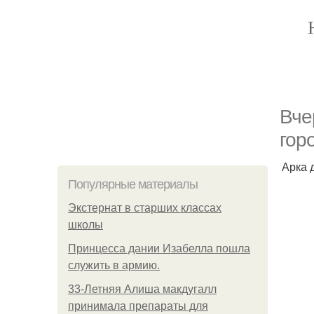
Вче
гор
Арка 
Популярные материалы
Экстернат в старших классах
школы
Принцесса дании Изабелла пошла
служить в армию.
33-Летняя Алиша макдугалл
принимала препараты для