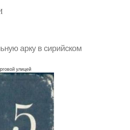
И
ьную арку в сирийском
орговой улицей