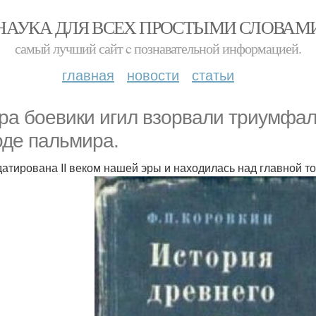
НАУКА ДЛЯ ВСЕХ ПРОСТЫМИ СЛОВАМ
самый лучший сайт c познавательной информацией.
главная
новости
статьи
ра боевики игил взорвали триумфал
оде пальмира.
датирована II веком нашей эры и находилась над главной т