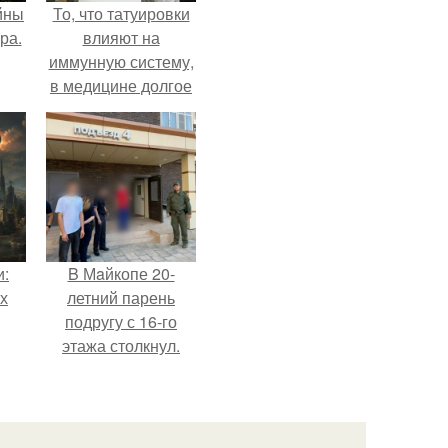
йны
То, что татуировки
ра.
влияют на
иммунную систему,
в медицине долгое
время
рассматривалось
лишь как гипотеза.
и:
B Мaйкопе 20-
х
летний парень
подругу с 16-го
этажа столкнул.