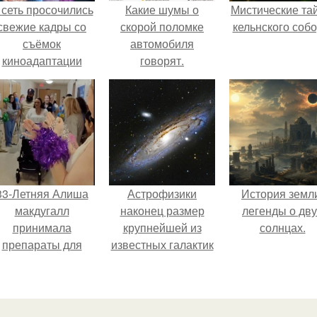
 сеть просочились
Какие шумы о
Мистические та
свежие кадры со
скорой поломке
кельнского собо
съёмок
автомобиля
киноадаптации
говорят.
Рапунцель", и всё
внимание
моментально
оказалось
риковано к Тиган
крофт.
33-Летняя Алиша
Астрофизики
История земл
макдугалл
наконец размер
легенды о дву
принимала
крупнейшей из
солнцах.
препараты для
известных галактик
охудения на фоне
измерили.
олиэндокринного
метаболического
овариального