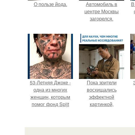
О пользе йода.
Автомобиль в
В
центре Москвы
загорелся.
"
п
53-Летняя Джоке -
Пока зрители
одна из многих
восхищались
женщин, которым
эффектной
помог фонд Spijt
картинкой,
van Tattoo,
создатели фильма
п
основанный в
фактически
п
Роттердаме.
построили одну из
самых точных