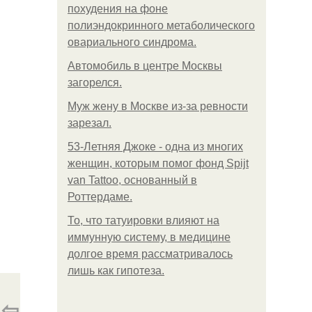
похудения на фоне
полиэндокринного метаболического
овариального синдрома.
Автомобиль в центре Москвы
загорелся.
Mуж жену в Москве из-за ревности
зарезал.
53-Летняя Джоке - одна из многих
женщин, которым помог фонд Spijt
van Tattoo, основанный в
Роттердаме.
То, что татуировки влияют на
иммунную систему, в медицине
долгое время рассматривалось
лишь как гипотеза.
⇦