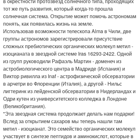
в окрестности протозвезд солнечного типа, проходящих
тот же путь развития, который когда-то прошла
солнечная система. Открытие может помочь астрономам
понять, как появилась жизнь на земле.
Использовав возможности телескопа Alma в Чили, две
группы астрономов зарегистрировали присутствие
сложных пребиотических органических молекул метил -
изоцианата в звездной системе Iras 16293-2422. Одной
из групп руководили Рафаэль Мартин - доменеч из
астробиологического центра в Мадриде (Испания) и
Виктор ривилла из Inaf - астрофизической обсерватории
в арчетри во Флоренции (Италия), а другой - Нильс
лигтеринк из лейденской обсерватории в Нидерландах и
Одри кутен из университетского колледжа в Лондоне
(Великобритания).
"Эта звездная система продолжает делать нам подарки!
Вслед за открытием сахаров мы теперь нашли там
метил - изоцианат. Это семейство органических молекул
участвует в синтезе пептидов и аминокислот, которые в