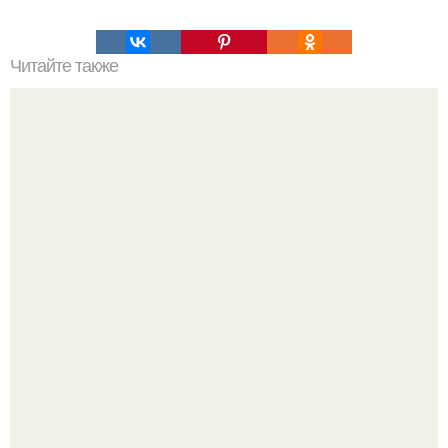
Читайте также
Что такое днк простыми словами. Какие возможности
дает изменение алфавита днк?