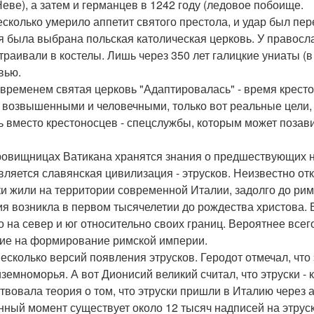
Неве), а затем и германцев в 1242 году (ледовое побоище.
есколько умерило аппетит святого престола, и удар был пер
я была выбрана польская католическая церковь. У правос
траивали в костелы. Лишь через 350 лет галицкие униаты (
вью.
 временем святая церковь "Адаптировалась" - время кресто
 возвышенными и человечными, только вот реальные цели, 
ь вместо крестоносцев - спецслужбы, которым может позав
ровищницах Ватикана хранятся знания о предшествующих 
является славянская цивилизация - этрусков. Неизвестно от
ки жили на территории современной Италии, задолго до ри
ия возникла в первом тысячелетии до рождества христова. 
о на север и юг относительно своих границ. Вероятнее всег
ие на формирование римской империи.
несколько версий появления этрусков. Геродот отмечал, что
земноморья. А вот Дионисий великий считал, что этруски -
твовала теория о том, что этруски пришли в Италию через 
нный момент существует около 12 тысяч надписей на этруск