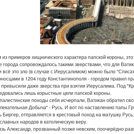
 из примеров хищнического характера папской короны, это
е города сопровождалось такими зверствами, что для Ватика
и всё это зло (в случае с Иерусалимом) можно было "Списат
оносцами в 1204 году Константинополя - городом правил пра
, превысили даже зверства при взятии Иерусалима. Под "К
едовались лишь корыстные цели папской короны.
 палестинские походы себя исчерпали, Ватикан обратил свой
лекательная Добыча" - Русь. И вот по наставлению папы Гр
ь Биргер, отправляется в крестовый поход на матушку Русь.
славных народов в католическую веру.
язь Александр, прозванный позже невским, поочерёдно раз