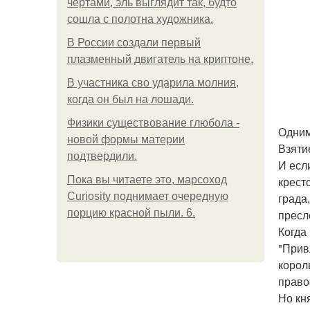
чертами, эль выглядит так, будто
сошла с полотна художника.
В России создали первый
плазменный двигатель на криптоне.
В участника сво ударила молния,
когда он был на лошади.
Физики существование глюбола -
Одним
новой формы материи
Взяти
подтвердили.
И есл
Пока вы читаете это, марсоход
крест
Curiosity поднимает очередную
града
порцию красной пыли. 6.
пресл
Когда
"Прив
корол
право
Но кн