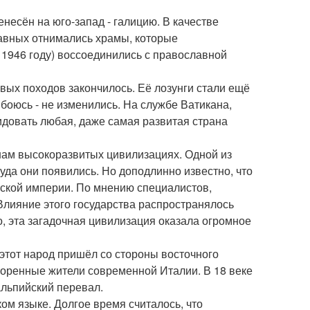
енесён на юго-запад - галицию. В качестве
лавных отнимались храмы, которые
в 1946 году) воссоединились с православной
вых походов закончилось. Её лозунги стали ещё
боюсь - не изменились. На службе Ватикана,
идовать любая, даже самая развитая страна
нам высокоразвитых цивилизациях. Одной из
куда они появились. Но доподлинно известно, что
мской империи. По мнению специалистов,
Влияние этого государства распространялось
о, эта загадочная цивилизация оказала огромное
 этот народ пришёл со стороны восточного
 коренные жители современной Италии. В 18 веке
альпийский перевал.
ом языке. Долгое время считалось, что