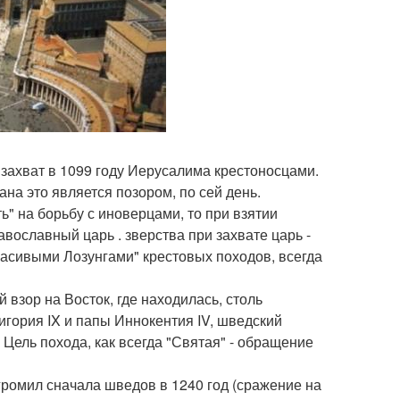
 захват в 1099 году Иерусалима крестоносцами.
на это является позором, по сей день.
ь" на борьбу с иноверцами, то при взятии
вославный царь . зверства при захвате царь -
расивыми Лозунгами" крестовых походов, всегда
 взор на Восток, где находилась, столь
игория IX и папы Иннокентия IV, шведский
 Цель похода, как всегда "Святая" - обращение
громил сначала шведов в 1240 год (сражение на