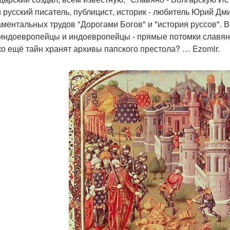
и русский писатель, публицист, историк - любитель Юрий Дм
ментальных трудов "Дорогами Богов" и "история руссов". В 
индоевропейцы и индоевропейцы - прямые потомки славян. 
ко ещё тайн хранят архивы папского престола? … Ezomir.