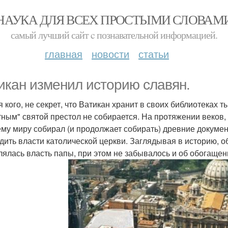
НАУКА ДЛЯ ВСЕХ ПРОСТЫМИ СЛОВАМ
самый лучший сайт c познавательной информацией.
главная
новости
статьи
икан изменил историю славян.
я кого, не секрет, что Ватикан хранит в своих библиотеках 
ным" святой престол не собирается. На протяжении веков,
ему миру собирал (и продолжает собирать) древние докуме
дить власти католической церкви. Заглядывая в историю, о
лялась власть папы, при этом не забывалось и об обогащен