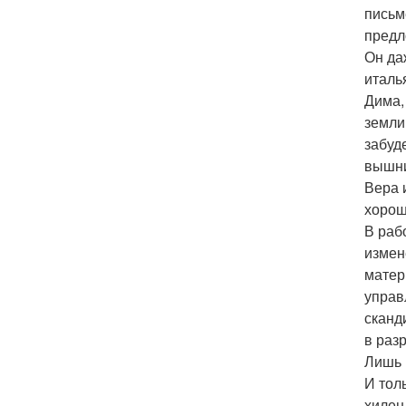
письм
предл
Он да
италь
Дима,
земли 
забуд
вышни
Вера 
хорош
В раб
измен
матер
управ
сканд
в раз
Лишь 
И тол
хилен