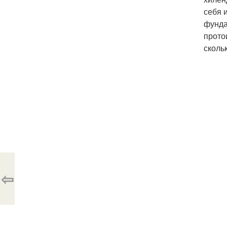
себя 
фунда
прото
сколь
⇦