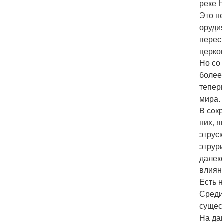
реке 
Это н
оруди
перес
церко
Но со
более
тепер
мира.
В сок
них, 
этрус
этрур
далек
влиян
Есть 
Среди
сущес
На да