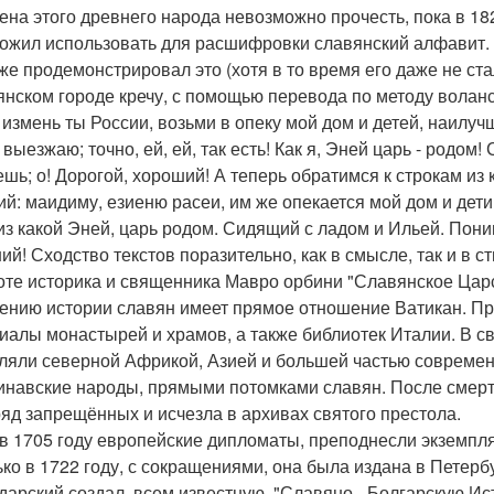
ена этого древнего народа невозможно прочесть, пока в 182
ожил использовать для расшифровки славянский алфавит.
же продемонстрировал это (хотя в то время его даже не ст
янском городе кречу, с помощью перевода по методу воланск
 измень ты России, возьми в опеку мой дом и детей, наилуч
выезжаю; точно, ей, ей, так есть! Как я, Эней царь - родом
ешь; о! Дорогой, хороший! А теперь обратимся к строкам из 
й: маидиму, езиеню расеи, им же опекается мой дом и дети.
из какой Эней, царь родом. Сидящий с ладом и Ильей. Пон
ий! Сходство текстов поразительно, как в смысле, так и в с
оте историка и священника Мавро орбини "Славянское Царство
ению истории славян имеет прямое отношение Ватикан. Пр
иалы монастырей и храмов, а также библиотек Италии. В сво
ляли северной Африкой, Азией и большей частью современн
инавские народы, прямыми потомками славян. После смерти
ряд запрещённых и исчезла в архивах святого престола.
в 1705 году европейские дипломаты, преподнесли экземпля
ько в 1722 году, с сокращениями, она была издана в Петерб
дарский создал, всем известную, "Славяно - Болгарскую И