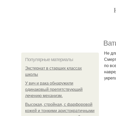
Ват
Не дл
Смерт
Популярные материалы
по вс
Экстернат в старших классах
навре
школы
укреп
У вич и рака обнаружили
одинаковый препятствующий
лечению механизм.
Высокая, стройная, с фарфоровой
кожей и тонкими аристократичными