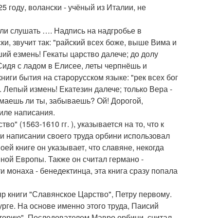
5 году, волански - учёный из Италии, не
али слушать …. Надпись на надгробье в
и, звучит так: "райский всех боже, выше Вима и
ший езмень! Гекаты царство далече; до долу
! Сидя с ладом в Елисее, леты черпнёшь и
книги бытия на старорусском языке: "рек всех бог
 Лепый измень! Екатезин далече; только Вера -
имаешь ли ты, забываешь? Ой! Дорогой,
тиле написания.
" (1563-1610 гг. ), указывается на то, что к
и написании своего труда орбини использовал
ей книге он указывает, что славяне, некогда
ой Европы. Также он считал германо -
 монаха - бенедектинца, эта книга сразу попала
р книги "Славянское Царство", Петру первому.
урге. На основе именно этого труда, Паисий
сторию". Последователем Мавро орбини, считал