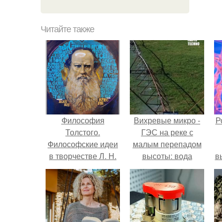
Читайте также
Философия
Вихревые микро -
Р
Толстого.
ГЭС на реке с
Философские идеи
малым перепадом
в творчестве Л. Н.
высоты: вода
в
Толстого.
закручивается в
с
бетонной камере и
вращает
с
вертикальную
турбину.