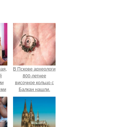
ая,
В Пскове археологи
й
800-летнее
ми
височное кольцо с
ыми
Балкан нашли.
удто
на