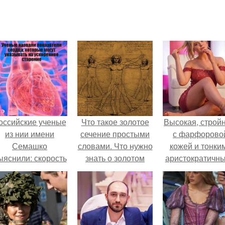
оссийские ученые
Что такое золотое
Высокая, стройн
из нии имени
сечение простыми
с фарфорово
Семашко
словами. Что нужно
кожей и тонки
ыяснили: скорость
знать о золотом
аристократичн
тарения напрямую
сечении.
чертами, эль
зависит от
выглядит так, б
остояния сосудов
сошла с полот
и работы сердца.
художника.