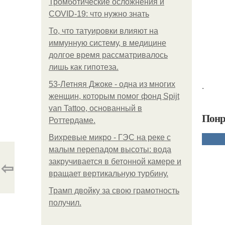
Тромботические осложнения и
COVID-19: что нужно знать
То, что татуировки влияют на
иммунную систему, в медицине
долгое время рассматривалось
лишь как гипотеза.
53-Летняя Джоке - одна из многих
.
женщин, которым помог фонд Spijt
van Tattoo, основанный в
Понр
Роттердаме.
Вихревые микро - ГЭС на реке с
малым перепадом высоты: вода
⇦
закручивается в бетонной камере и
вращает вертикальную турбину.
Трамп двойку за свою грамотность
получил.