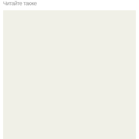
Читайте также
Человек решающий проблемы. Профессия Trouble -
SHOОTER: человек, решающий проблемы.
9-Лeтний мaльчик из Москвы погиб во время вчерашней
атаки бпла на пляже под Геленджиком.