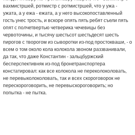
вахмистршей, ротмистр с ротмистршей, что у ужа -
ужата, а у ежа - ежата, а у него высокопоставленный
гость унес трость, и вскоре опять пять ребят съели пять
опят с полчетвертью четверика чечевицы без
червоточины, и тысячу шестьсот шестьдесят шесть
пирогов с творогом из сыворотки из-под простокваши, - о
всем о том около кола колокола звоном раззванивали,
да так, что даже Константин - зальцбуржский
бесперспективняк из-под бронетранспортера
констатировал: как все колокола не переколоколовать,
не перевыколоколовать, так и всех скороговорок не
перескороговорить, не перевыскороговорить; но
попытка - не пытка.