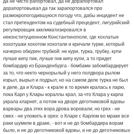
да не чисто рапортовал, да не дорапортовал
дорапортовывал да так зарапортовался про
размокропогодившуюся погоду что, дабы инцидент не
стал претендентом на судебный прецедент, лигурийский
регулировщик акклиматизировался в
неконституционном Константинополе, где хохлатые
хохотушки хохотом хохотали и кричали турке, который
начерно обкурен трубкой: не кури, турка, трубку, купи
лучше кипу пик, лучше пик кипу купи, а то придет
бомбардир из Бранденбурга - бомбами забомбардирует
за то, что некто чернорылый у него полдвора рылом
изрыл, вырыл и подрыл; но на самом деле турка не был
в деле, да и Клара - к крале в то время кралась к ларю,
пока Карл у Клары кораллы крал, за что Клара у карла
украла кларнет, а потом на дворе деготниковой вдовы
варвары два этих вора дрова воровали; но грех - не
смех - не уложить в орех: о Кларе с Карлом во мраке все
раки шумели в драке, - вот и не до бомбардира ворам
было, и не до деготниковой вдовы, и не до деготниковых