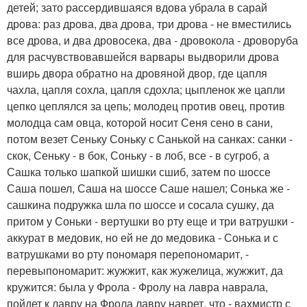
детей; зато рассердившаяся вдова убрала в сарай
дрова: раз дрова, два дрова, три дрова - не вместились
все дрова, и два дровосека, два - дровокола - дроворуба
для расчувствовавшейся варвары выдворили дрова
вширь двора обратно на дровяной двор, где цапля
чахла, цапля сохла, цапля сдохла; цыпленок же цапли
цепко цеплялся за цепь; молодец против овец, против
молодца сам овца, которой носит Сеня сено в сани,
потом везет Сеньку Соньку с Санькой на санках: санки -
скок, Сеньку - в бок, Соньку - в лоб, все - в сугроб, а
Сашка только шапкой шишки сшиб, затем по шоссе
Саша пошел, Саша на шоссе Саше нашел; Сонька же -
сашкина подружка шла по шоссе и сосала сушку, да
притом у Соньки - вертушки во рту еще и три ватрушки -
аккурат в медовик, но ей не до медовика - Сонька и с
ватрушками во рту пономаря перепономарит, -
перевыпономарит: жужжит, как жужелица, жужжит, да
кружится: была у Фрола - Фролу на лавра наврала,
пойдет к лавру на Фрола лавру наврет, что - вахмистр с