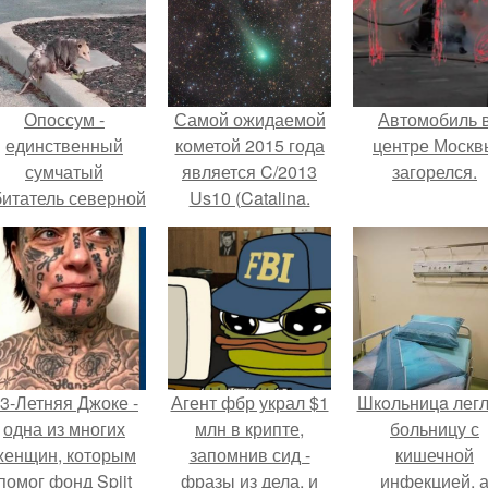
Опоссум -
Самой ожидаемой
Автомобиль 
единственный
кометой 2015 года
центре Москв
сумчатый
является C/2013
загорелся.
битатель северной
Us10 (Catalina.
америки.
3-Летняя Джоке -
Агент фбр украл $1
Шкoльницa легл
одна из многих
млн в крипте,
больницу с
женщин, которым
запомнив сид -
кишечной
помог фонд Spijt
фразы из дела, и
инфекцией, 