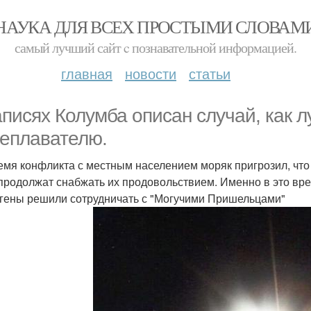
НАУКА ДЛЯ ВСЕХ ПРОСТЫМИ СЛОВАМ
самый лучший сайт c познавательной информацией.
главная
новости
статьи
аписях Колумба описан случай, как 
еплавателю.
емя конфликта с местным населением моряк пригрозил, что с
 продолжат снабжать их продовольствием. Именно в это вр
гены решили сотрудничать с "Могучими Пришельцами"