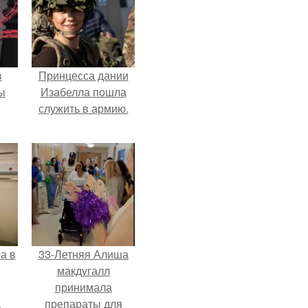
в
Принцесса дании
ы
Изабелла пошла
служить в армию.
а в
33-Летняя Алиша
макдугалл
принимала
а
препараты для