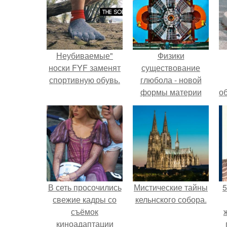
Неубиваемые"
Физики
носки FYF заменят
существование
спортивную обувь.
глюбола - новой
формы материи
о
подтвердили.
В сеть просочились
Мистические тайны
5
свежие кадры со
кельнского собора.
съёмок
киноадаптации