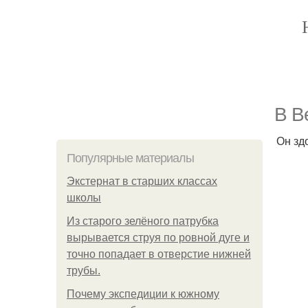
В В
Он зд
Популярные материалы
Экстернат в старших классах
школы
Из старого зелёного патрубка
вырывается струя по ровной дуге и
точно попадает в отверстие нижней
трубы.
Почему экспедиции к южному