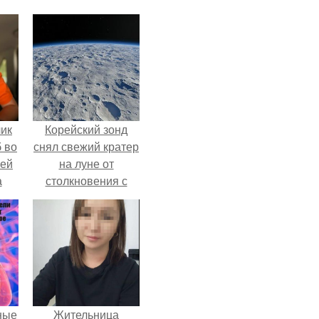
чик
Корейский зонд
 во
снял свежий кратер
ней
на луне от
а
столкновения с
обломком Falcon 9.
.
ные
Жительница