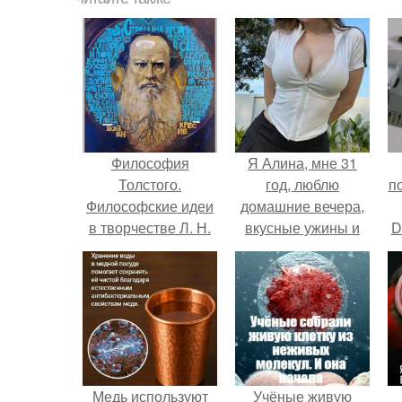
Философия
Я Алина, мне 31
Толстого.
год, люблю
п
Философские идеи
домашние вечера,
в творчестве Л. Н.
вкусные ужины и
D
Толстого.
прогулки после
к
дождя.
Медь используют
Учёные живую