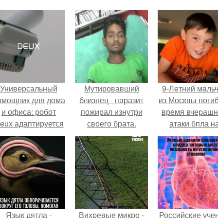
Универсальный
Мутировавший
9-Лeтний мaль
омощник для дома
близнец - паразит
из Москвы погиб
и офиса: робот
пожирал изнутри
время вчераш
eux адаптируется
своего брата.
атаки бпла н
 разным задачам.
пляже под
Геленджиком
Язык дятла -
Вихревые микро -
Российские уче