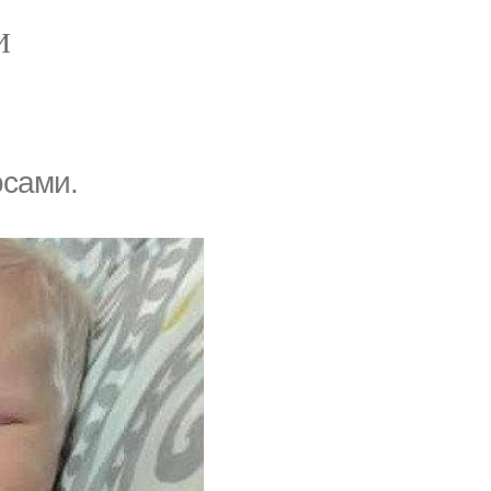
И
осами.