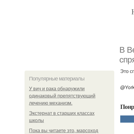
В В
спр
Это с
Популярные материалы
@Yorks
У вич и рака обнаружили
одинаковый препятствующий
лечению механизм.
Понр
Экстернат в старших классах
школы
Пока вы читаете это, марсоход