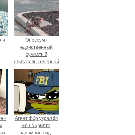
али
Опоссум -
единственный
сумчатый
обитатель северной
америки.
е -
Агент фбр украл $1
х
млн в крипте,
ым
запомнив сид -