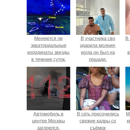
Меняются ли
В участника сво
В
экваториальные
ударила молния,
координаты звезды
когда он был на
в
в течение суток.
лошади.
Определение
географических
координат по
звездам.
Автомобиль в
В сеть просочились
М
центре Москвы
свежие кадры со
к
загорелся.
съёмок