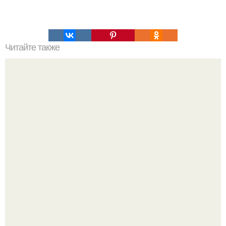
Читайте также
Наука Что это простыми словами. Что такое
антиматерия?