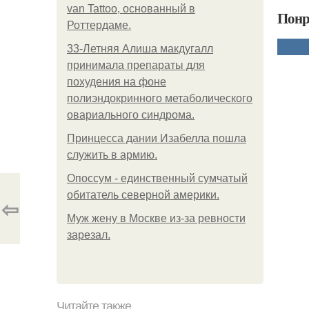
van Tattoo, основанный в
Понр
Роттердаме.
33-Летняя Алиша макдугалл
принимала препараты для
похудения на фоне
полиэндокринного метаболического
овариального синдрома.
Принцесса дании Изабелла пошла
служить в армию.
Опоссум - единственный сумчатый
обитатель северной америки.
⇦
Mуж жену в Москве из-за ревности
зарезал.
Читайте также