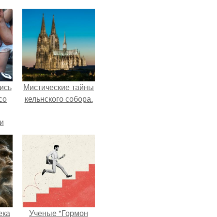
ись
Мистические тайны
со
кельнского собора.
и
всё
о
ган
ека
Ученые "Гормон