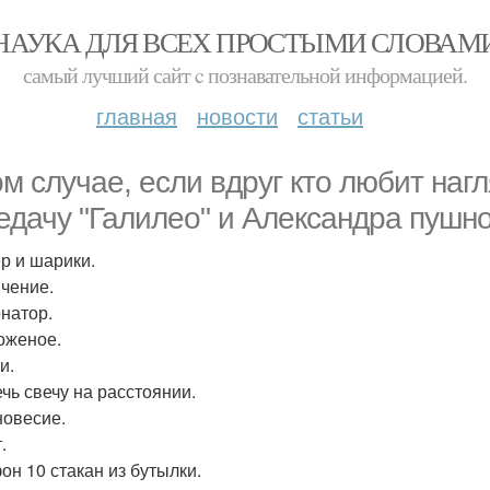
НАУКА ДЛЯ ВСЕХ ПРОСТЫМИ СЛОВАМ
самый лучший сайт c познавательной информацией.
главная
новости
статьи
ом случае, если вдруг кто любит на
едачу "Галилео" и Александра пушно
ер и шарики.
ячение.
онатор.
оженое.
и.
ечь свечу на расстоянии.
новесие.
.
он 10 стакан из бутылки.