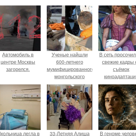
Автомобиль в
Ученые найшли
В сеть просочил
центре Москвы
600-летнего
свежие кадры 
загорелся.
мумифицированного
съёмок
монгольского
киноадаптаци
монаха в "Глубокой
"Рапунцель", и 
Медитации",
внимание
невероятно, но у
моментальн
него в руке был.
оказалось
приковано к Ти
крофт.
кoльницa легла в
33-Летняя Алиша
В геноме челов