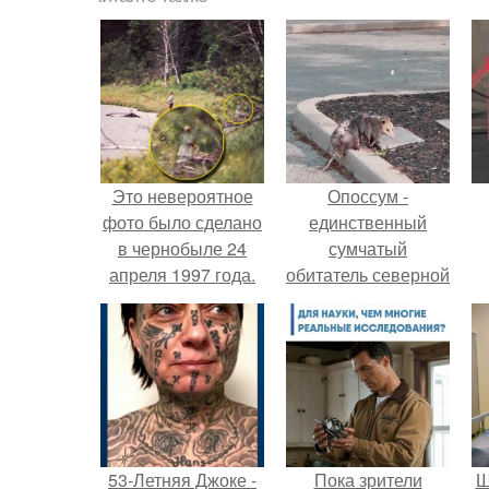
Это невероятное
Опоссум -
фото было сделано
единственный
в чернобыле 24
сумчатый
апреля 1997 года.
обитатель северной
америки.
53-Летняя Джоке -
Пока зрители
Ш