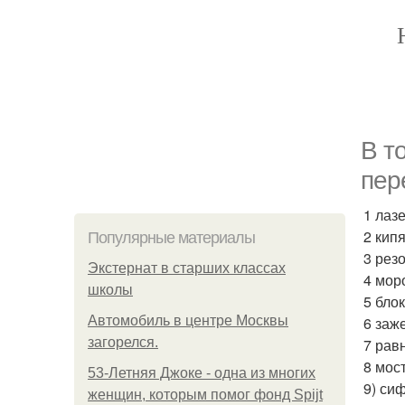
В т
пер
1 лаз
2 кип
Популярные материалы
3 рез
Экстернат в старших классах
4 мор
школы
5 блок
Автомобиль в центре Москвы
6 заж
загорелся.
7 рав
8 мост
53-Летняя Джоке - одна из многих
9) сиф
женщин, которым помог фонд Spijt