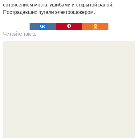
сотрясением мозга, ушибами и открытой раной.
Пострадавших пугали электрошокером.
Читайте также
Останки "Трехмерного" птерозавра многое о стилях
полета древних ящеров рассказали.