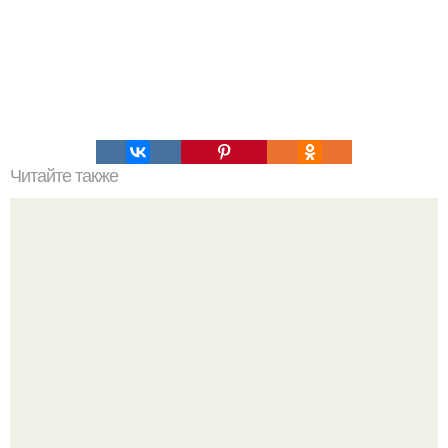
Читайте также
Наука Что это простыми словами. Что такое
антиматерия?