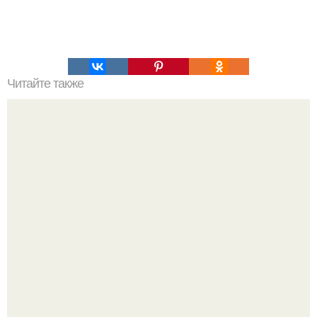
Читайте также
Мифические птицы. В мифологии разных стран большое
место занимают образы птиц.