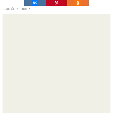
Читайте также
Человек решающий проблемы. Профессия Trouble -
SHOОTER: человек, решающий проблемы.
Машина сбила людей на пешеходном переходе в Омске,