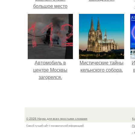
большое место
занимают образы
птиц.
Автомобиль в
Мистические тайны
И
центре Москвы
кельнского собора.
загорелся.
© 2026 Наука для всех простыми словами
К
П
Самый лучший сайт c познавательной информацией.
г.