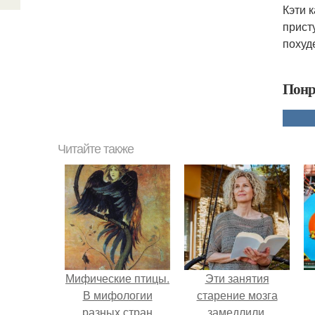
Кэти 
прист
похуде
Понр
Читайте также
Мифические птицы.
Эти занятия
В мифологии
старение мозга
разных стран
замедлили.