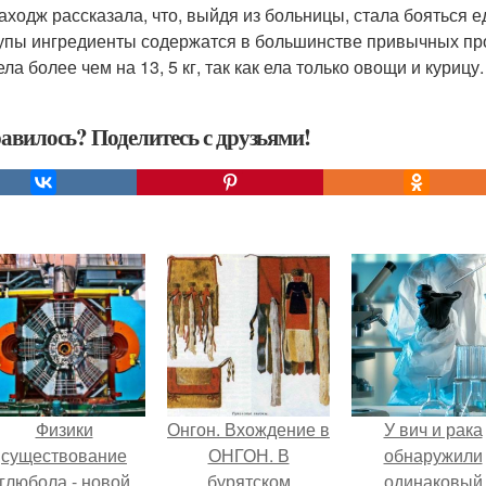
каходж рассказала, что, выйдя из больницы, стала бояться 
упы ингредиенты содержатся в большинстве привычных прод
ла более чем на 13, 5 кг, так как ела только овощи и курицу.
авилось? Поделитесь с друзьями!
Физики
Онгон. Вхождение в
У вич и рака
существование
ОНГОН. В
обнаружили
глюбола - новой
бурятском
одинаковый