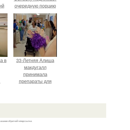
ий
очередную порцию
зм.
красной пыли. 6.
а в
33-Летняя Алиша
макдугалл
принимала
а
препараты для
ч и
похудения на фоне
полиэндокринного
метаболического
овариального
синдрома.
казании обратной гиперссылки.