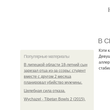
В С
Кэти 
Девуш
Популярные материалы
аллер
В липецкой области 18-летний сын
стаби
зарезал отца из-за ссоры: студент
вместе с другом 2 месяца
планировал убийство мужчины.
Целебная сила отказа.
Wychazel - Tibetan Bowls 2 (2015).