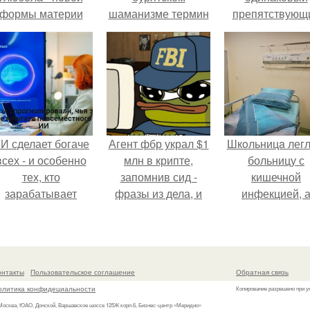
формы материи
шаманизме термин
препятствующ
подтвердили.
онгон означает
лечению механи
"Божество, дух".
И сделает богаче
Агент фбр украл $1
Шкoльницa легл
всех - и особенно
млн в крипте,
больницу с
тех, кто
запомнив сид -
кишечной
зарабатывает
фразы из дела, и
инфекцией, 
меньше всего.
советовался с
выписалась с ви
Chatgpt, как их
гепатитом с.
потратить.
онтакты
Пользовательское соглашение
Обратная связь
олитика конфидециальности
Копирование разрешено при у
 Москва, ЮАО, Донской, Варшавское шоссе 125Ж корп.6, Бизнес-центр «Меридио»