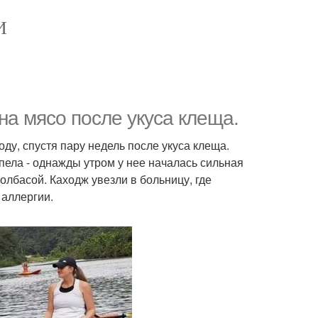
И
а мясо после укуса клеща.
ду, спустя пару недель после укуса клеща.
спела - однажды утром у нее началась сильная
олбасой. Каходж увезли в больницу, где
 аллергии.