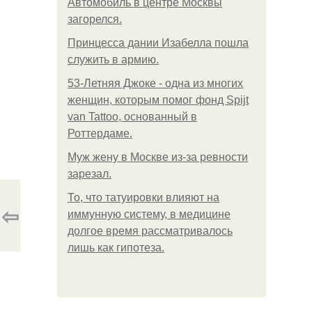
Автомобиль в центре Москвы
загорелся.
Принцесса дании Изабелла пошла
служить в армию.
53-Летняя Джоке - одна из многих
женщин, которым помог фонд Spijt
van Tattoo, основанный в
Роттердаме.
Mуж жену в Москве из-за ревности
зарезал.
То, что татуировки влияют на
⇦
иммунную систему, в медицине
долгое время рассматривалось
лишь как гипотеза.