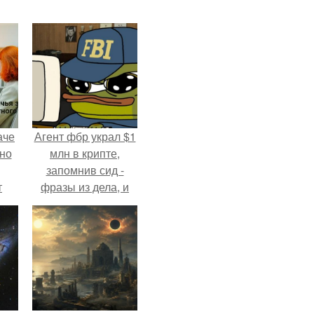
аче
Агент фбр украл $1
нно
млн в крипте,
запомнив сид -
т
фразы из дела, и
.
советовался с
Chatgpt, как их
потратить.