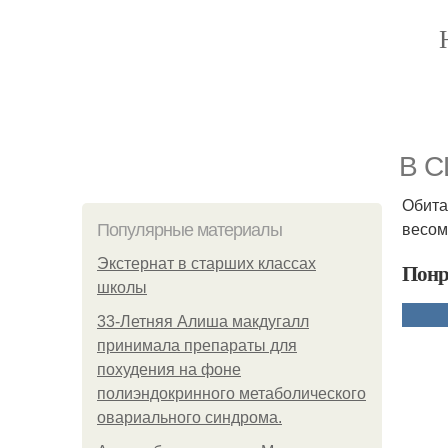
В С
Обита
весом
Популярные материалы
Экстернат в старших классах
Понр
школы
33-Летняя Алиша макдугалл
принимала препараты для
похудения на фоне
полиэндокринного метаболического
овариального синдрома.