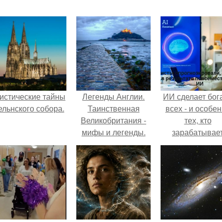
истические тайны
Легенды Англии.
ИИ сделает бог
ельнского собора.
Таинственная
всех - и особе
Великобритания -
тех, кто
мифы и легенды.
зарабатывае
меньше всего