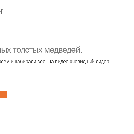
И
ых толстых медведей.
осем и набирали вес. На видео очевидный лидер