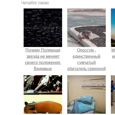
Читайте также
Почему Полярная
Опоссум -
М
звезда не меняет
единственный
к
своего положения.
сумчатый
Видимые
обитатель северной
положения светил.
америки.