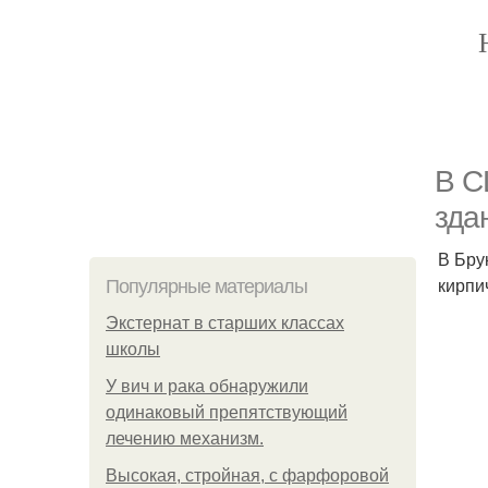
В С
зда
В Бру
кирпи
Популярные материалы
Экстернат в старших классах
школы
У вич и рака обнаружили
одинаковый препятствующий
лечению механизм.
Высокая, стройная, с фарфоровой