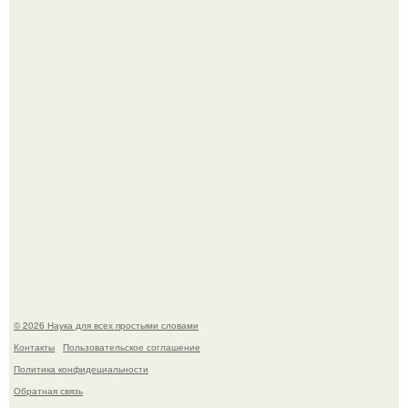
В сеть просочились свежие кадры со съёмок
киноадаптации "Рапунцель", и всё внимание
моментально оказалось приковано к Тиган крофт.
Мистические тайны кельнского собора.
© 2026 Наука для всех простыми словами
Контакты
Пользовательское соглашение
Политика конфидециальности
Обратная связь