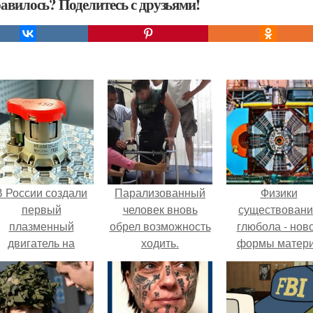
авилось? Поделитесь с друзьями!
В России создали
Парализованный
Физики
первый
человек вновь
существован
плазменный
обрел возможность
глюбола - нов
двигатель на
ходить.
формы матер
криптоне.
подтвердили