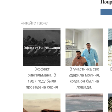
Понр
Читайте также
Эффект
В участника сво
рингельмана. В
ударила молния,
1927 году была
когда он был на
проведена серия
лошади.
очень любопытных
экспериментов,
результат которых
сейчас не часто