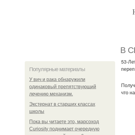
В С
53-Ле
переп
Популярные материалы
У вич и рака обнаружили
Получ
одинаковый препятствующий
что н
лечению механизм.
Экстернат в старших классах
школы
Пока вы читаете это, марсоход
Curiosity поднимает очередную