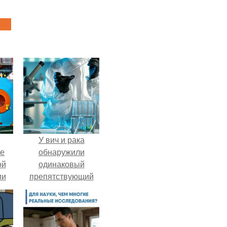
У вич и рака
ие
обнаружили
ой
одинаковый
ии
препятствующий
.
лечению механизм.