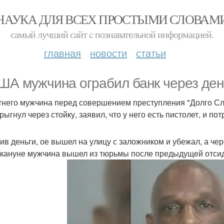
НАУКА ДЛЯ ВСЕХ ПРОСТЫМИ СЛОВАМ
самый лучший сайт c познавательной информацией.
главная
новости
статьи
ША мужчина ограбил банк через ден
тнего мужчина перед совершением преступления "Долго Сло
рыгнул через стойку, заявил, что у него есть пистолет, и по
ив деньги, ое вышел на улицу с заложником и убежал, а чер
акануне мужчина вышел из тюрьмы после предыдущей отсидк