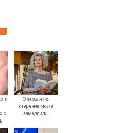
логи
Эти занятия
старение мозга
о с
замедлили.
.