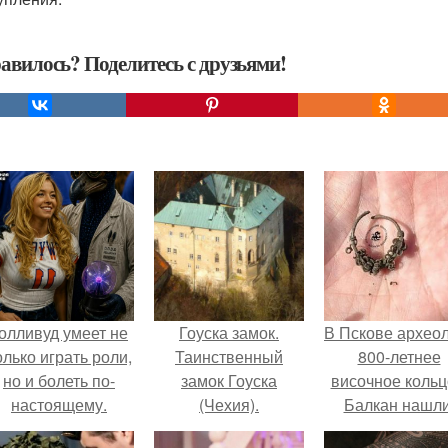
авилось? Поделитесь с друзьями!
олливуд умеет не
Гоуска замок.
В Пскове архео
олько играть роли,
Таинственный
800-летнее
но и болеть по-
замок Гоуска
височное кольц
настоящему.
(Чехия).
Балкан нашли