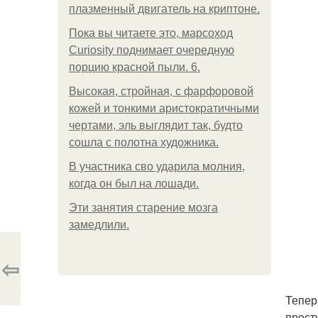
плазменный двигатель на криптоне.
Пока вы читаете это, марсоход
Curiosity поднимает очередную
порцию красной пыли. 6.
Высокая, стройная, с фарфоровой
кожей и тонкими аристократичными
чертами, эль выглядит так, будто
сошла с полотна художника.
В участника сво ударила молния,
когда он был на лошади.
Эти занятия старение мозга
замедлили.
⇦
Тепер
прест