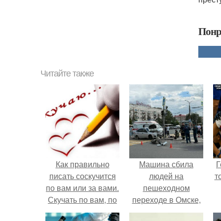
Понр
Читайте также
Как правильно
Машина сбила
Г
писать соскучится
людей на
т
по вам или за вами.
пешеходном
Скучать по вам, по
переходе в Омске,
вас или за вами —,
пострадали 8