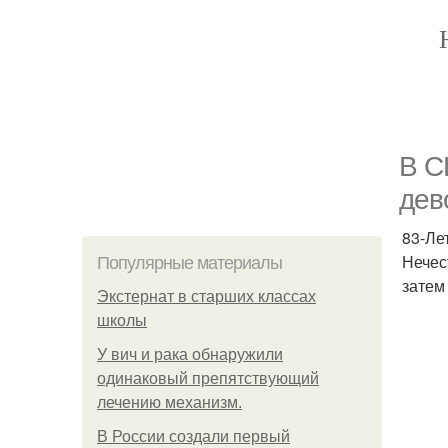
В С
дев
83-Ле
Нечес
Популярные материалы
затем
Экстернат в старших классах
школы
У вич и рака обнаружили
одинаковый препятствующий
лечению механизм.
В России создали первый