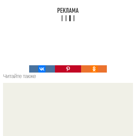
Читайте также
Спазм сосудов головного мозга: симптомы, причины