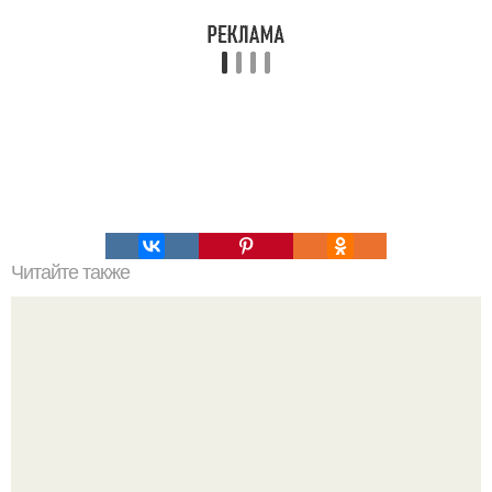
Читайте также
Нажип Валитов. Профессор нажип валитов