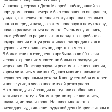
И наконец, сержант Джон Мюррей, наблюдавший за
порядком, поздно вечером был совершенно ошарашен,
увидев, как величественная статуя прошла несколько
шагов вперед и назад, а затем, повернув к нему голову,
начала раскачиваться на месте. Очень испугавшись,
полицейский по рации вызвал наряд, но к прибытию
подкрепления статуя успокоилась, загородив вход в
церковь, и ее пришлось водворять на место.
В боллинспиттл ежедневно прибывало до 20 тысяч
человек, среди них множество больных, жаждущих
исцеления. Повсюду звучали религиозные песнопения,
хором читались молитвы. Однако многие паломники
неудовлетворенными уехали. К концу сентября интерес
и вовсе утих, а число посетителей резко упало.
Но отовсюду из Ирландии поступали сообщения о
картинах и статуях богоматери, которые двигались,
плакали, источали кровь. Нашлось множество
очевидцев чуда явления лурдской девы Марии с иконы в