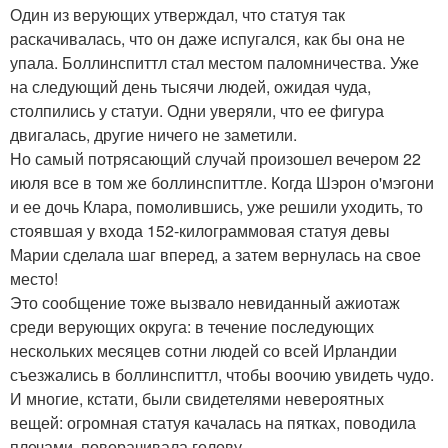
Один из верующих утверждал, что статуя так
раскачивалась, что он даже испугался, как бы она не
упала. Боллинспиттл стал местом паломничества. Уже
на следующий день тысячи людей, ожидая чуда,
столпились у статуи. Одни уверяли, что ее фигура
двигалась, другие ничего не заметили.
Но самый потрясающий случай произошел вечером 22
июля все в том же боллинспиттле. Когда Шэрон о'мэгони
и ее дочь Клара, помолившись, уже решили уходить, то
стоявшая у входа 152-килограммовая статуя девы
Марии сделала шаг вперед, а затем вернулась на свое
место!
Это сообщение тоже вызвало невиданный ажиотаж
среди верующих округа: в течение последующих
нескольких месяцев сотни людей со всей Ирландии
съезжались в боллинспиттл, чтобы воочию увидеть чудо.
И многие, кстати, были свидетелями невероятных
вещей: огромная статуя качалась на пятках, поводила
плечами, поворачивала голову.