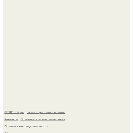
Шкoльницa легла в больницу с кишечной инфекцией, а
выписалась с вич и гепатитом с.
33-Летняя Алиша макдугалл принимала препараты для
похудения на фоне полиэндокринного метаболического
овариального синдрома.
© 2026 Наука для всех простыми словами
Контакты
Пользовательское соглашение
Политика конфидециальности