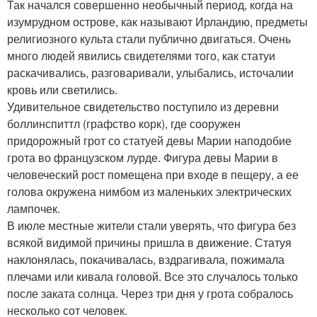
Так начался совершенно необычный период, когда на
изумрудном острове, как называют Ирландию, предметы
религиозного культа стали публично двигаться. Очень
много людей явились свидетелями того, как статуи
раскачивались, разговаривали, улыбались, источалии
кровь или светились.
Удивительное свидетельство поступило из деревни
боллинспиттл (графство корк), где сооружен
придорожный грот со статуей девы Марии наподобие
грота во французском лурде. Фигура девы Марии в
человеческий рост помещена при входе в пещеру, а ее
голова окружена нимбом из маленьких электрических
лампочек.
В июле местные жители стали уверять, что фигура без
всякой видимой причины пришла в движение. Статуя
наклонялась, покачивалась, вздрагивала, пожимала
плечами или кивала головой. Все это случалось только
после заката солнца. Через три дня у грота собралось
несколько сот человек.