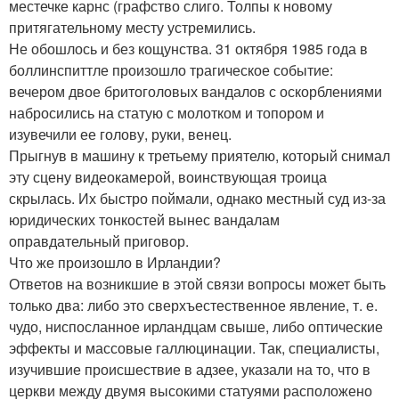
местечке карнс (графство слиго. Толпы к новому
притягательному месту устремились.
Не обошлось и без кощунства. 31 октября 1985 года в
боллинспиттле произошло трагическое событие:
вечером двое бритоголовых вандалов с оскорблениями
набросились на статую с молотком и топором и
изувечили ее голову, руки, венец.
Прыгнув в машину к третьему приятелю, который снимал
эту сцену видеокамерой, воинствующая троица
скрылась. Их быстро поймали, однако местный суд из-за
юридических тонкостей вынес вандалам
оправдательный приговор.
Что же произошло в Ирландии?
Ответов на возникшие в этой связи вопросы может быть
только два: либо это сверхъестественное явление, т. е.
чудо, ниспосланное ирландцам свыше, либо оптические
эффекты и массовые галлюцинации. Так, специалисты,
изучившие происшествие в адзее, указали на то, что в
церкви между двумя высокими статуями расположено