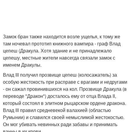
Замок бран также находится возле ущелья, к тому же
там ночевал прототип книжного вампира - граф Влад
цепеш (Дракула. Хотя здание и не принадлежало
цепешу, местные жители навсегда связали замок с
именем Дракулы.
Влад III получил прозвище цепеш (колосажатель) за
особую жестокость при расправе с врагами и недругами
- он сажал провинившихся на кол. Прозвище Дракула (в
переводе "Дракон") досталось ему от отца Влада II,
который состоял в элитном рыцарском ордене дракона.
Влад III правил средневекой валахией (областью
Румынии) и славился своей немыслимой жестокостью.
Он мог убивать невинных ради забавы и принимать
ванны в их крови.