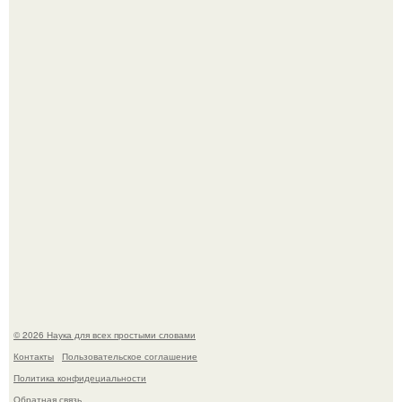
То, что татуировки влияют на иммунную систему, в
медицине долгое время рассматривалось лишь как
гипотеза.
53-Летняя Джоке - одна из многих женщин, которым
помог фонд Spijt van Tattoo, основанный в Роттердаме.
© 2026 Наука для всех простыми словами
Контакты
Пользовательское соглашение
Политика конфидециальности
Обратная связь