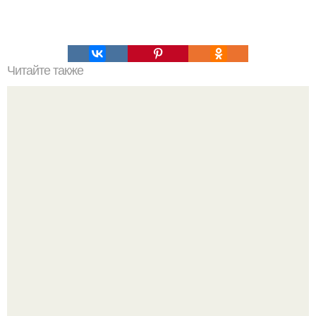
Читайте также
Зверства ЧЕЧЕНЦЕВ. Зверства чеченских боевиков во
время первой чеченской.