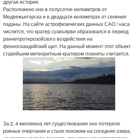
другая история.
Расположено оно в полусотне километров от
Медвежьегорска и в двадцати километрах от селения
паданы. На сайте астрофизических данных САО / наса
числится, что кратер суавъярви образовался в период
раннепротерозойского воздействия на
фенноскандийский щит. На данный момент этот объект
старейшим метеоритным кратером планеты считается.
За 2, 4 миллиона лет существования оно потеряло
ровные очертания и стало похожим на соседние озера,