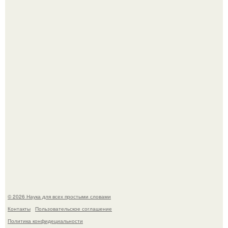
В сеть просочились свежие кадры со съёмок
киноадаптации "Рапунцель", и всё внимание
моментально оказалось приковано к Тиган крофт.
Мистические тайны кельнского собора.
© 2026 Наука для всех простыми словами
Контакты
Пользовательское соглашение
Политика конфидециальности