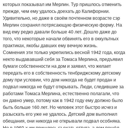
которых показывал им Мерлин. Тур пришлось отменить
прежде, чем ему удалось доехать до Калифорнии.
Удивительно, но даже в своём почтенном возрасте сэр
Мерлин сохранял потрясающую физическую форму. На
вид ему редко давали больше 40 лет. Дошло даже до
того, что некоторые начали обвинять его в оккультных
практиках, якобы давших ему вечную жизнь.
Сомнения эти только укрепились весной 1942 года, когда
некто выдававший себя за Томаса Мерлина, предъявил
бумаги собственности на дом и заявил, что желает
передать его в собственность тенбриджскому детскому
дому при условии, что дом никогда не будет продан и
подвал никогда не будут открывать. Люди, следившие за
работами Томаса Мерлина, естественно полагали, что
он давно умер, потому как в 1942 году ему должно было
быть больше 160 лет. Но человек этот быстро исчез и
разыскать его уже не удалось. Детский дом выполнил
обещания, они никогда не открывали подвал особняка.
Но в 1960-х им пришлось съехать оттуда, а дом пошёл