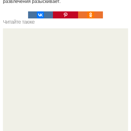
развлечения разыскивает.
Читайте также
Полярная звезда, как найти на небе. Полярная звезда:
10 фактов о самой известной звезде ночного неба.