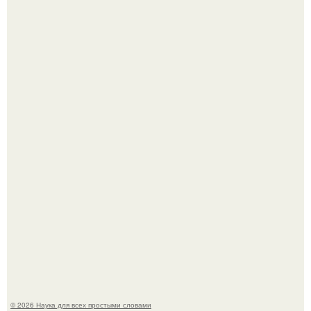
Принцесса дании Изабелла пошла служить в армию.
Мистические тайны кельнского собора.
© 2026 Наука для всех простыми словами