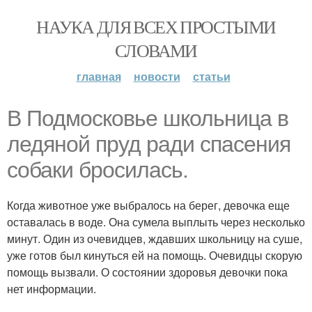
НАУКА ДЛЯ ВСЕХ ПРОСТЫМИ
СЛОВАМИ
главная
новости
статьи
В Подмосковье школьница в
ледяной пруд ради спасения
собаки бросилась.
Когда животное уже выбралось на берег, девочка еще
оставалась в воде. Она сумела выплыть через несколько
минут. Один из очевидцев, ждавших школьницу на суше,
уже готов был кинуться ей на помощь. Очевидцы скорую
помощь вызвали. О состоянии здоровья девочки пока
нет информации.