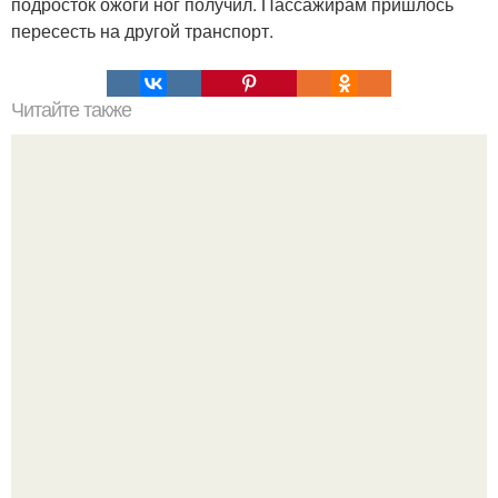
подросток ожоги ног получил. Пассажирам пришлось
пересесть на другой транспорт.
Читайте также
Мифические птицы. В мифологии разных стран большое
место занимают образы птиц.