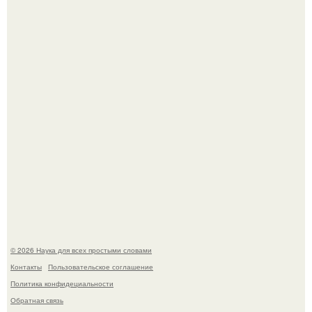
Mуж жену в Москве из-за ревности зарезал.
Мистические тайны кельнского собора.
© 2026 Наука для всех простыми словами
Контакты
Пользовательское соглашение
Политика конфидециальности
Обратная связь