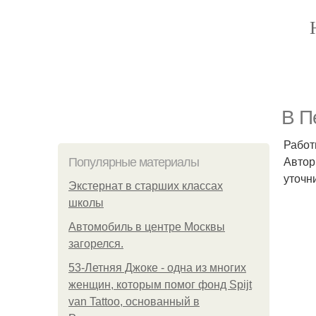
В П
Работ
Автор
Популярные материалы
уточн
Экстернат в старших классах
школы
Автомобиль в центре Москвы
загорелся.
53-Летняя Джоке - одна из многих
женщин, которым помог фонд Spijt
van Tattoo, основанный в