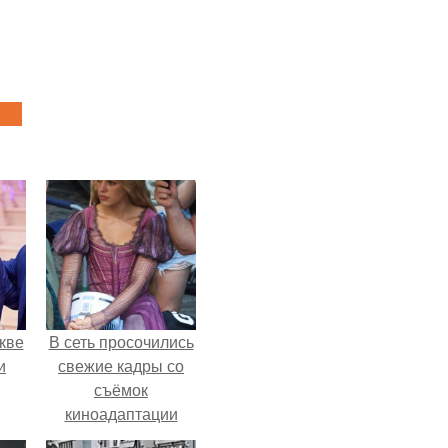
кве
В сеть просочились
и
свежие кадры со
съёмок
киноадаптации
"Рапунцель", и всё