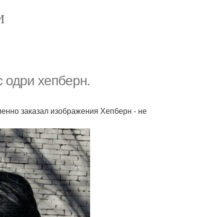
И
 одри хепберн.
менно заказал изображения Хепберн - не