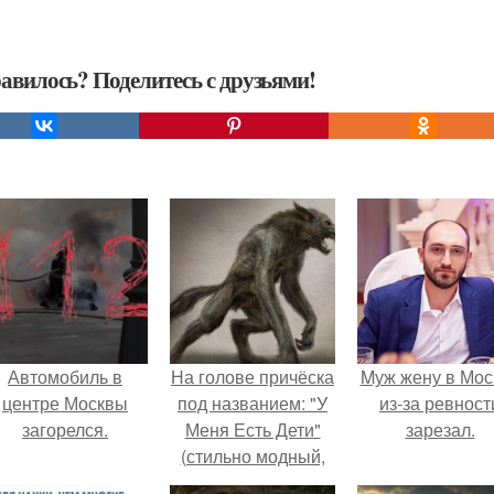
авилось? Поделитесь с друзьями!
Автомобиль в
На голове причёска
Mуж жену в Мос
центре Москвы
под названием: "У
из-за ревност
загорелся.
Меня Есть Дети"
зарезал.
(стильно модный,
небрежный пучок.