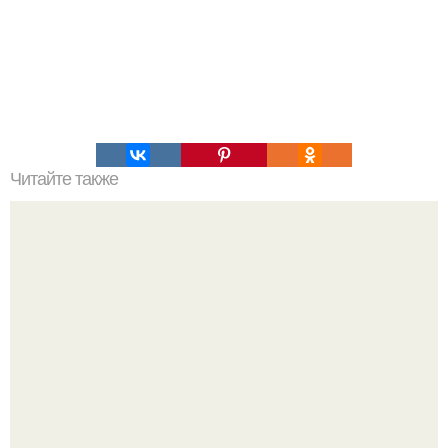
Читайте также
Онгон. Вхождение в ОНГОН. В бурятском шаманизме
термин онгон означает "Божество, дух".