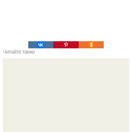
Читайте также
Наука Что это простыми словами. Что такое
антиматерия?