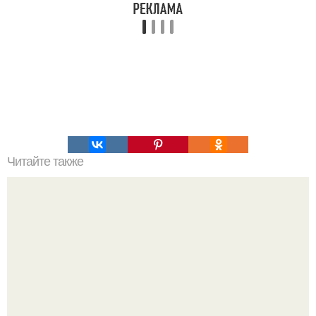
Читайте также
Пирамиды боснии - это бомбоубежища?