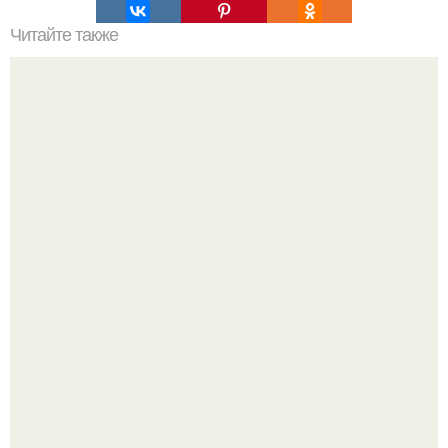
Читайте также
Мифические птицы. В мифологии разных стран большое
место занимают образы птиц.
Ей было всего 22 года.