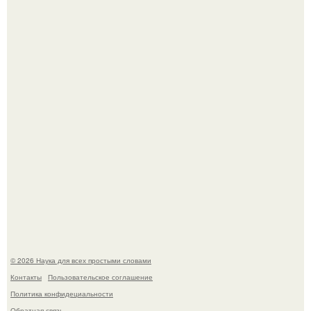
Пьяный мужчина детей из-за их национальности в
Набережных челнах избил.
B Мaйкопе 20-летний парень подругу с 16-го этажа
столкнул.
© 2026 Наука для всех простыми словами
Контакты
Пользовательское соглашение
Политика конфидециальности
Обратная связь