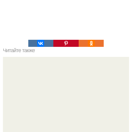
Читайте также
Пристрастия к видам кофе от характера зависят.